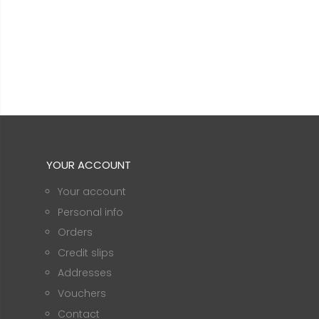
YOUR ACCOUNT
Your account
Personal info
Orders
Credit slips
Addresses
Vouchers
Contact