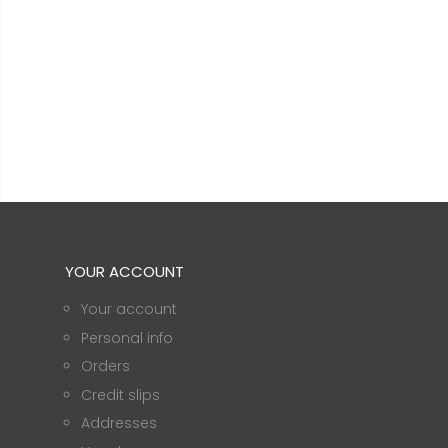
YOUR ACCOUNT
Your account
Personal info
Orders
Credit slips
Addresses