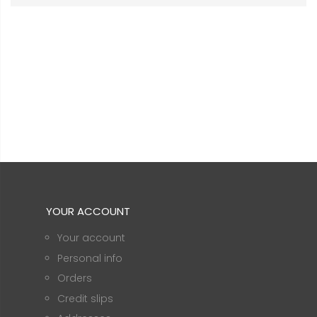
YOUR ACCOUNT
Your account
Personal info
Orders
Credit slips