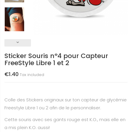
keyboard_arrow_down
Sticker Souris n°4 pour Capteur
FreeStyle Libre 1 et 2
€1.40
Tax included
Colle des Stickers originaux sur ton capteur de glycémie
Freestyle Libre 1 ou 2 afin de le personnaliser.
Cette souris avec ses gants rouge est K.O., mais elle en
a mis plein K.O. aussi!