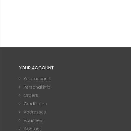
YOUR ACCOUNT
Your account
Personal info
Orders
Credit slips
Addresses
Vouchers
Contact