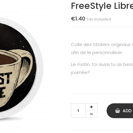
FreeStyle Libre
€1.40
Tax included
Colle des Stickers originaux 
afin de le personnaliser.
Le matin, toi aussi tu as b
journée?
ADD