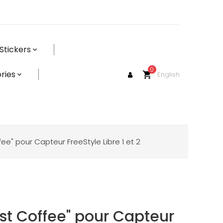
Stickers
0
ries
English
shopping_cart
ffee" pour Capteur FreeStyle Libre 1 et 2
irst Coffee" pour Capteur