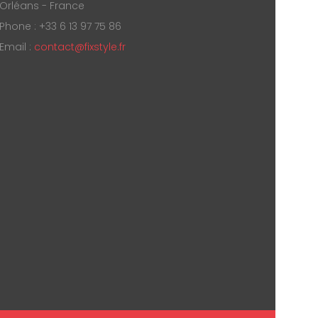
Orléans - France
Phone : +33 6 13 97 75 86
Email :
contact@fixstyle.fr