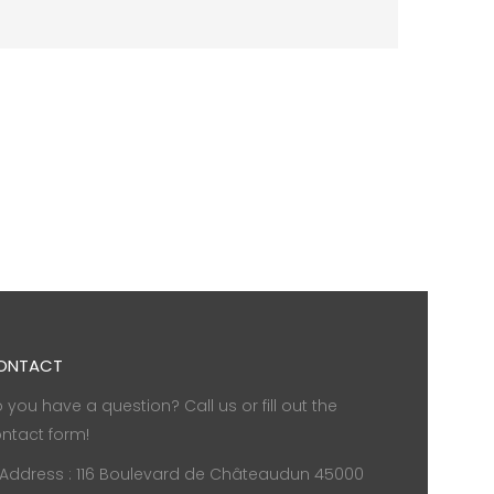
ONTACT
 you have a question? Call us or fill out the
ntact form!
Address : 116 Boulevard de Châteaudun 45000