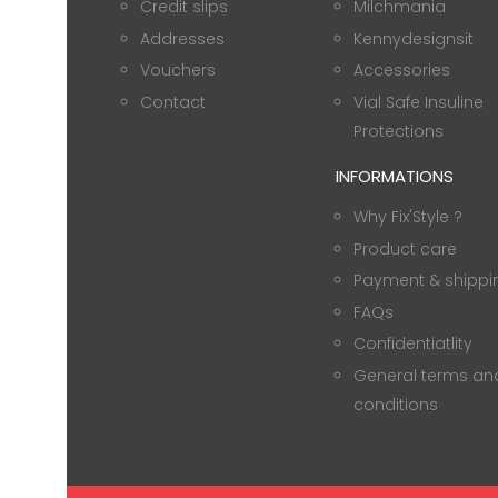
Credit slips
Milchmania
Addresses
Kennydesignsit
Vouchers
Accessories
Contact
Vial Safe Insuline
Protections
INFORMATIONS
Why Fix'Style ?
Product care
Payment & shippi
FAQs
Confidentiatlity
General terms an
conditions