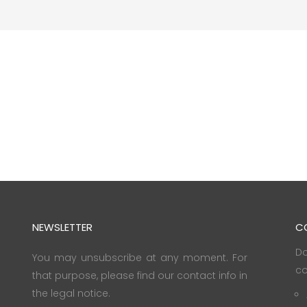
NEWSLETTER
C
Do
You may unsubscribe at any moment. For
co
that purpose, please find our contact info in
the legal notice.