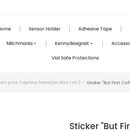
Home
Sensor Holder
Adhesive Tape
Milchmania
Kennydesignsit
Accesso
Vial Safe Protections
kers pour Capteur Freestyle Libre 1 et 2
Sticker "But First Co
Sticker "But F