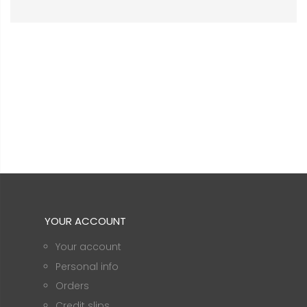
YOUR ACCOUNT
Your account
Personal info
Orders
Credit slips