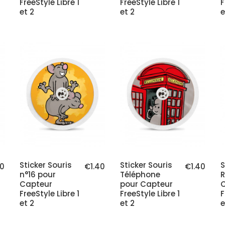
FreeStyle Libre 1
FreeStyle Libre 1
F
et 2
et 2
e
Sticker Souris
Sticker Souris
S
40
€1.40
€1.40
n°16 pour
Téléphone
R
Capteur
pour Capteur
FreeStyle Libre 1
FreeStyle Libre 1
F
et 2
et 2
e