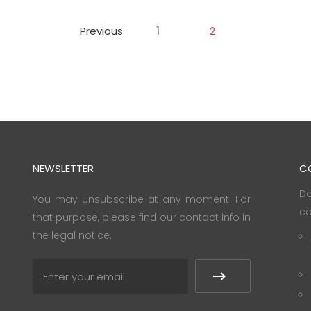
Previous
1
2
NEWSLETTER
C
Do
You may unsubscribe at any moment. For
co
that purpose, please find our contact info in
the legal notice.