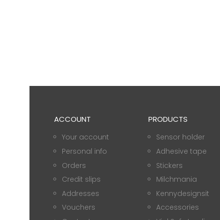
ACCOUNT
PRODUCTS
Your account
Sensor holder
Personal info
Adhesive tape
Orders
Stickers
Credit slips
Milchmania
Addresses
Kennydesignsit
Vouchers
Accessories