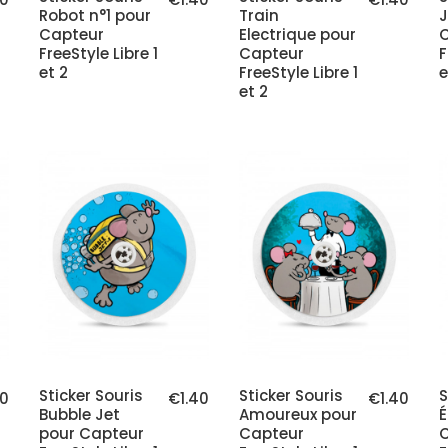
Robot n°1 pour
Train
J
Capteur
Electrique pour
FreeStyle Libre 1
Capteur
F
et 2
FreeStyle Libre 1
e
et 2
Sticker Souris
Sticker Souris
S
40
€1.40
€1.40
Bubble Jet
Amoureux pour
É
pour Capteur
Capteur