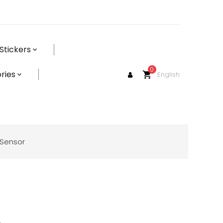
Stickers
0
ries
English
shopping_cart
e Sensor