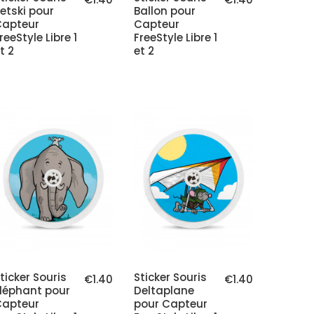
etski pour
Ballon pour
Capteur
Capteur
reeStyle Libre 1
FreeStyle Libre 1
t 2
et 2
ticker Souris
Sticker Souris
€1.40
€1.40
léphant pour
Deltaplane
Capteur
pour Capteur