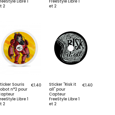
reeStyle Libre 1
FreeStyle Libre 1
t 2
et 2
ticker Souris
Sticker "Risk it
€1.40
€1.40
obot n°2 pour
all" pour
Capteur
Capteur
reeStyle Libre 1
FreeStyle Libre 1
t 2
et 2