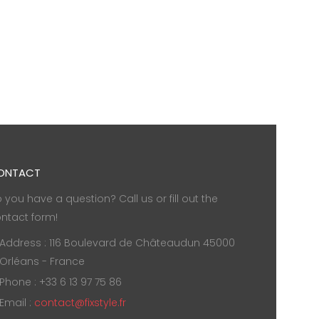
ONTACT
 you have a question? Call us or fill out the
ntact form!
Address : 116 Boulevard de Châteaudun 45000
Orléans - France
Phone : +33 6 13 97 75 86
Email :
contact@fixstyle.fr