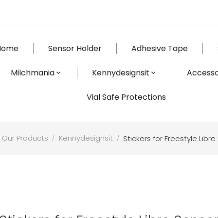
Home
Sensor Holder
Adhesive Tape
Milchmania
Kennydesignsit
Accesso
Vial Safe Protections
Our Products
Kennydesignsit
Stickers for Freestyle Libr