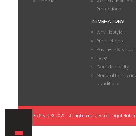
Contact
Vial Safe Insuline
Protections
INFORMATIONS
Why Fix'Style ?
Product care
Payment & shippi
FAQs
Confidentiatlity
General terms an
conditions
Fix'Style © 2020 | All rights reserved |
Legal Notic