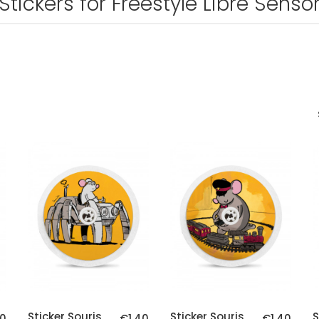
Stickers for Freestyle Libre Senso
Sticker Souris
Sticker Souris
S
40
€1.40
€1.40