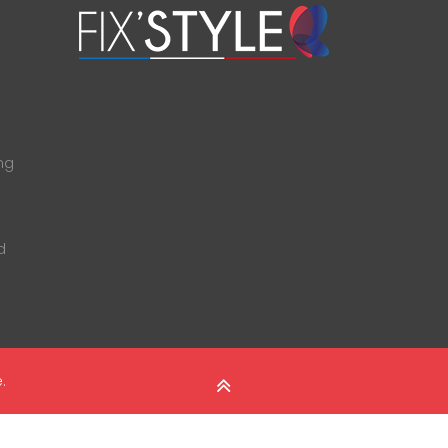
ng
d
e
.