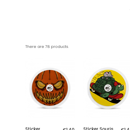
There are 78 products.
Sticker
Sticker Souris
€1.40
€1.