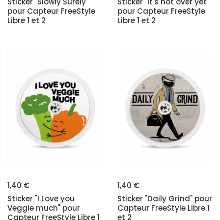
Sticker "Slowly Surely"
Sticker "It's not over yet"
pour Capteur FreeStyle
pour Capteur FreeStyle
Libre 1 et 2
Libre 1 et 2
1,40 €
1,40 €
Sticker "I Love you
Sticker "Daily Grind" pour
Veggie much" pour
Capteur FreeStyle Libre 1
Capteur FreeStyle Libre 1
et 2