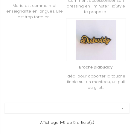
Comment accessoiriser son
Marie est comme moi
dressing en 1 minute? Fix'Style
enseignante en langues. Elle
te propose...
est trop forte en...
Broche Diabuddy
Idéal pour apporter la touche
finale sur un manteau, un pull
ou gilet...
arrow_drop_down
Affichage 1-5 de 5 article(s)