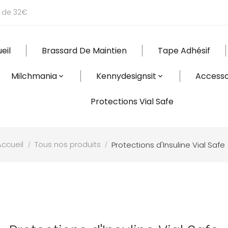
r de 32€
eil
Brassard De Maintien
Tape Adhésif
Milchmania
Kennydesignsit
Accesso
Protections Vial Safe
Accueil
Tous nos produits
Protections d'Insuline Vial Safe