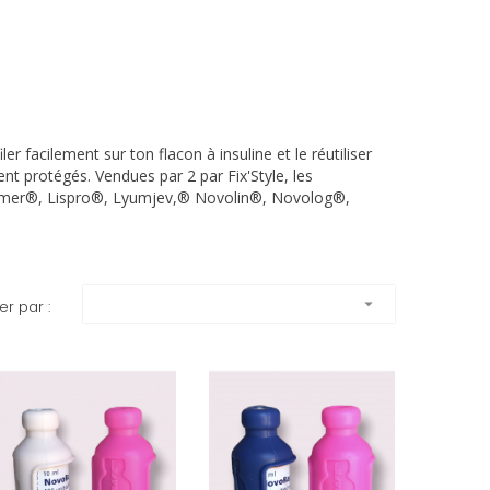
er facilement sur ton flacon à insuline et le réutiliser
ient protégés.
Vendues par 2 par Fix'Style, les
Levimer®, Lispro®, Lyumjev,® Novolin®, Novolog®,
arrow_drop_down
ier par :