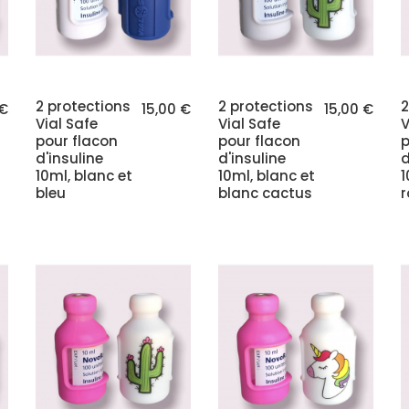
2 protections
2 protections
2
 €
15,00 €
15,00 €
Vial Safe
Vial Safe
V
pour flacon
pour flacon
p
d'insuline
d'insuline
d
10ml, blanc et
10ml, blanc et
1
bleu
blanc cactus
r