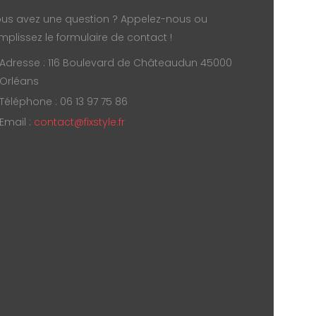
us avez une question ? Appelez-nous ou
mplissez le formulaire de contact !
Adresse : 116 Boulevard de Châteaudun 45000
Orléans
Téléphone : 06 13 97 75 86
Email :
contact@fixstyle.fr