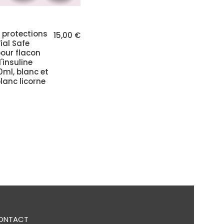
 protections
15,00 €
ial Safe
our flacon
'insuline
0ml, blanc et
lanc licorne
ONTACT