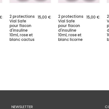
2 protections
2 protections
2
 €
15,00 €
15,00 €
Vial Safe
Vial Safe
V
pour flacon
pour flacon
p
d'insuline
d'insuline
d
10ml, rose et
10ml, rose et
1
blanc cactus
blanc licorne
b
NEWSLETTER
C