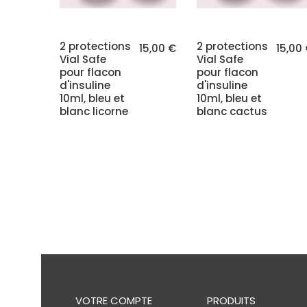
2 protections
2 protections
15,00 €
15,00
Vial Safe
Vial Safe
pour flacon
pour flacon
d'insuline
d'insuline
10ml, bleu et
10ml, bleu et
blanc licorne
blanc cactus
VOTRE COMPTE
PRODUITS