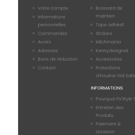
Votre compte
Brassard de
maintien
Informations
personnelles
Tape adhésif
Commandes
Stickers
Avoirs
Milchmania
Adresses
Kennydesignsit
Bons de réduction
Accessoires
Contact
Protections
d'Insuline Vial Safe
INFORMATIONS
Pourquoi Fix'Style 
Entretien des
Produits
Paiement &
Livraison