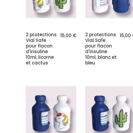
2 protections
2 protections
15,00 €
15,00
Vial Safe
Vial Safe
pour flacon
pour flacon
d'insuline
d'insuline
10ml, licorne
10ml, blanc et
et cactus
bleu