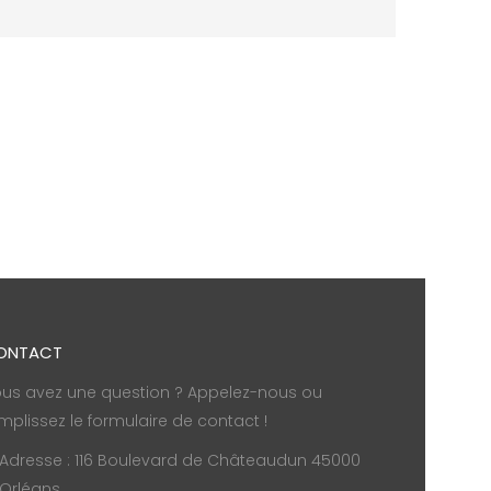
ONTACT
us avez une question ? Appelez-nous ou
mplissez le formulaire de contact !
Adresse : 116 Boulevard de Châteaudun 45000
Orléans