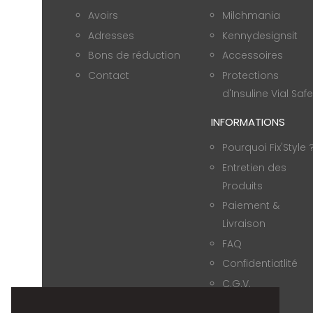
Avoirs
Milchmania
Adresses
Kennydesignsit
Bons de réduction
Accessoires
Contact
Protections
d'Insuline Vial Safe
INFORMATIONS
Pourquoi Fix'Style 
Entretien des
Produits
Paiement &
Livraison
FAQ
Confidentiatlité
C.G.V.