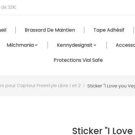
r de 32€
eil
Brassard De Maintien
Tape Adhésif
Milchmania
Kennydesignsit
Accesso
Protections Vial Safe
rs pour Capteur Freestyle Libre 1 et 2
Sticker "I Love you V
Sticker "I Lo