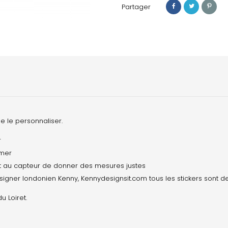
Partager
de le personnaliser.
r
 mer
et au capteur de donner des mesures justes
esigner londonien Kenny, Kennydesignsit.com tous les stickers sont de
 Loiret.