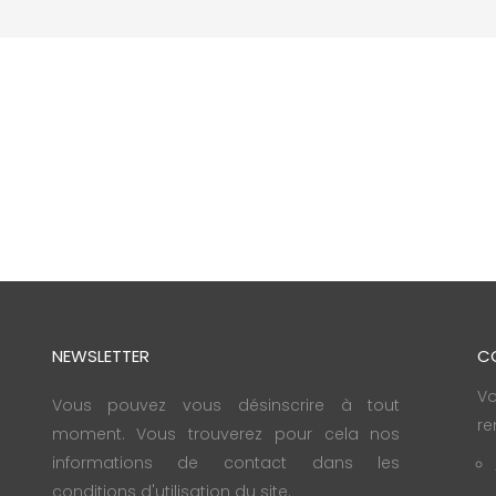
NEWSLETTER
C
Vo
Vous pouvez vous désinscrire à tout
re
moment. Vous trouverez pour cela nos
informations de contact dans les
conditions d'utilisation du site.