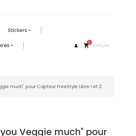
Stickers
0
ires
Français
shopping_cart
eggie much" pour Capteur FreeStyle Libre 1 et 2
ve you Veggie much" pour