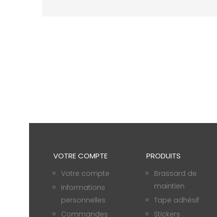
VOTRE COMPTE
PRODUITS
Votre compte
Brassard de
maintien
Informations
personnelles
Tape adhésif
Commandes
Stickers