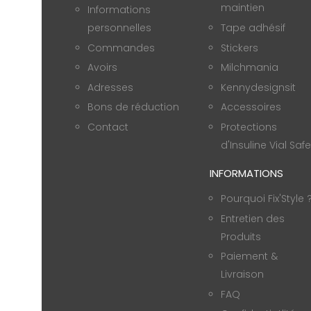
maintien
Informations
personnelles
Tape adhésif
Commandes
Stickers
Avoirs
Milchmania
Adresses
Kennydesignsit
Bons de réduction
Accessoires
Contact
Protections
d'Insuline Vial Safe
INFORMATIONS
Pourquoi Fix'Style 
Entretien des
Produits
Paiement &
Livraison
FAQ