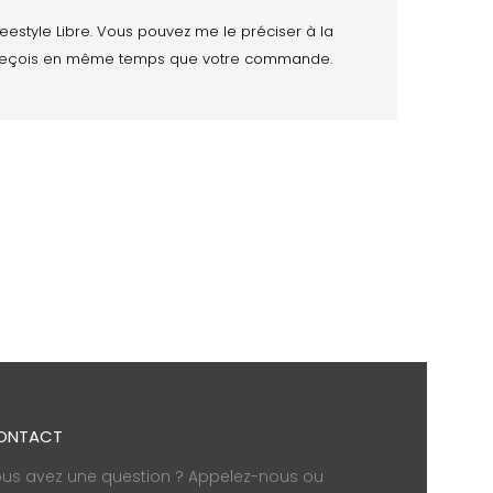
style Libre. Vous pouvez me le préciser à la
je reçois en même temps que votre commande.
ONTACT
us avez une question ? Appelez-nous ou