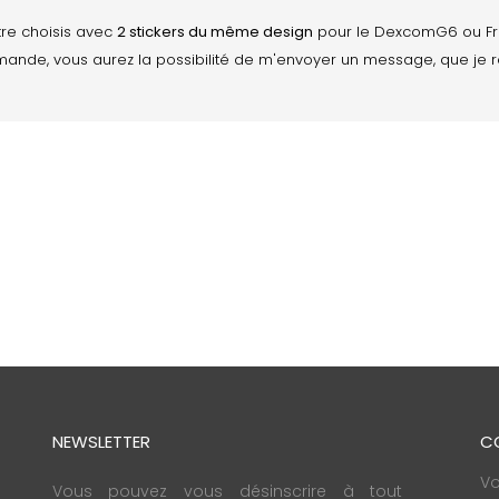
tre choisis avec
2 stickers du même design
pour le DexcomG6 ou Free
mmande, vous aurez la possibilité de m'envoyer un message, que 
NEWSLETTER
C
Vo
Vous pouvez vous désinscrire à tout