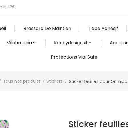
r de 32€
eil
Brassard De Maintien
Tape Adhésif
Milchmania
Kennydesignsit
Accesso
Protections Vial Safe
Tous nos produits
Stickers
Sticker feuilles pour Omnip
Sticker feuil