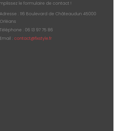
mplissez le formulaire de contact !
Adresse : 116 Boulevard de Châteaudun 45000
Orléans
Téléphone : 06 13 97 75 86
Email :
contact@fixstyle.fr