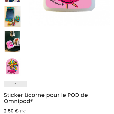
keyboard_arrow_down
Sticker Licorne pour le POD de
Omnipod®
2,50 €
TTC